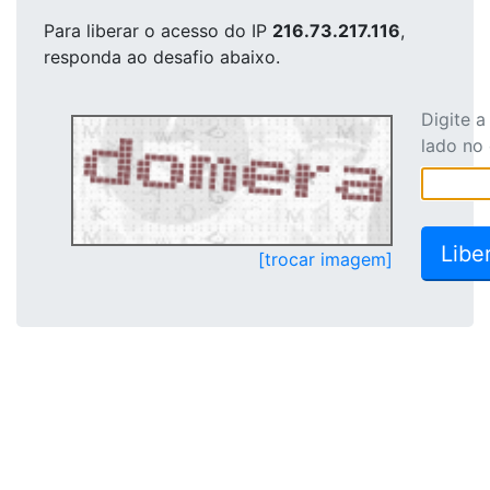
Para liberar o acesso
do IP
216.73.217.116
,
responda ao desafio abaixo.
Digite 
lado no
[trocar imagem]