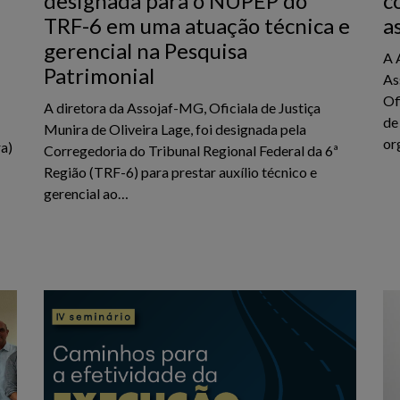
designada para o NUPEP do
c
TRF-6 em uma atuação técnica e
a
gerencial na Pesquisa
A 
Patrimonial
As
Of
A diretora da Assojaf-MG, Oficiala de Justiça
de
Munira de Oliveira Lage, foi designada pela
or
ra)
Corregedoria do Tribunal Regional Federal da 6ª
Região (TRF-6) para prestar auxílio técnico e
gerencial ao…