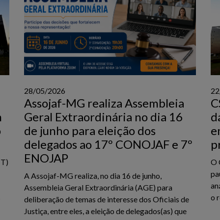
28/05/2026
22
Assojaf-MG realiza Assembleia
C
m
Geral Extraordinária no dia 16
d
o
de junho para eleição dos
e
delegados ao 17º CONOJAF e 7º
p
ENOJAP
JT)
O 
pa
A Assojaf-MG realiza, no dia 16 de junho,
an
Assembleia Geral Extraordinária (AGE) para
s
o 
deliberação de temas de interesse dos Oficiais de
Justiça, entre eles, a eleição de delegados(as) que