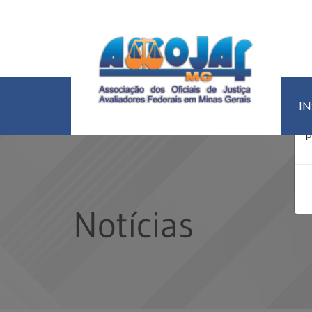
U
I
d
p