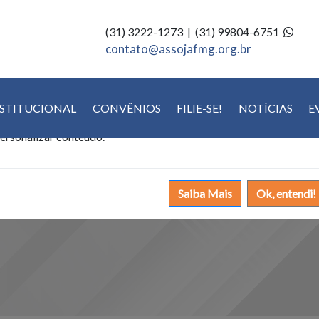
(31) 3222-1273 | (31) 99804-6751
Política de Cookies
contato@assojafmg.org.br
tilizamos cookies para oferecer melhor experiência, melhorar o
NSTITUCIONAL
CONVÊNIOS
FILIE-SE!
NOTÍCIAS
E
esempenho, analisar como você interage em nosso site e
ersonalizar conteúdo.
Saiba Mais
Ok, entendi!