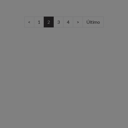
(current)
<
1
2
3
4
>
Último