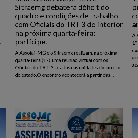
Sitraemg debaterá déficit do
p
quadro e condições de trabalho
c
com Oficiais do TRT-3 do interior
a
na próxima quarta-feira:
A 
participe!
1º
r
co
A Assojaf-MG e o Sitraemg realizam, na próxima
as
quarta-feira (17), uma reunião virtual com os
ac
Oficiais do TRT-3 lotados nas unidades do interior
do estado.O encontro acontecerá a partir das…